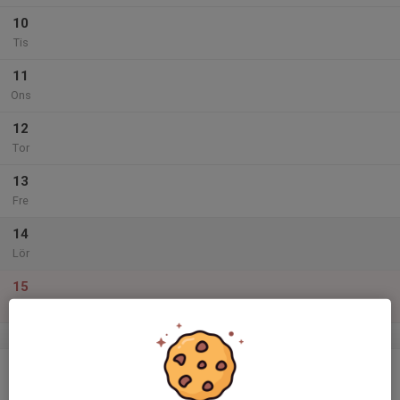
10
Tis
11
Ons
12
Tor
13
Fre
14
Lör
15
Sön
v.12
16
Mån