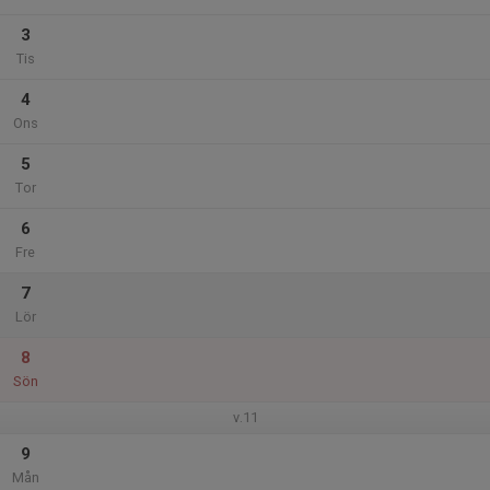
3
Tis
4
Ons
5
Tor
6
Fre
7
Lör
8
Sön
v.11
9
Mån