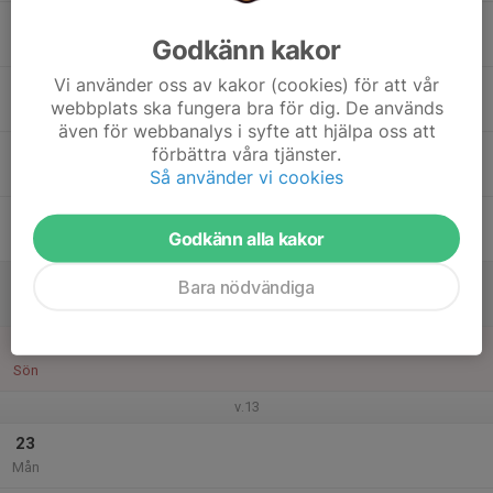
17
Godkänn kakor
Tis
Vi använder oss av kakor (cookies) för att vår
18
webbplats ska fungera bra för dig. De används
Ons
även för webbanalys i syfte att hjälpa oss att
19
förbättra våra tjänster.
Så använder vi cookies
Tor
20
Godkänn alla kakor
Fre
21
Bara nödvändiga
Lör
22
Sön
v.13
23
Mån