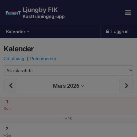
Ljungby FIK
Kastträningsgrupp
Logga in
Kalender
Kalender
Gå till idag
|
Prenumerera
Mars 2026
1
Sön
v.10
2
Mån