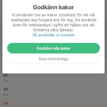
Tor
Godkänn kakor
18
Vi använder oss av kakor (cookies) för att vår
Fre
webbplats ska fungera bra för dig. De används
även för webbanalys i syfte att hjälpa oss att
19
förbättra våra tjänster.
Lör
Så använder vi cookies
20
Sön
Godkänn alla kakor
v.52
Bara nödvändiga
21
Mån
22
Tis
23
Ons
24