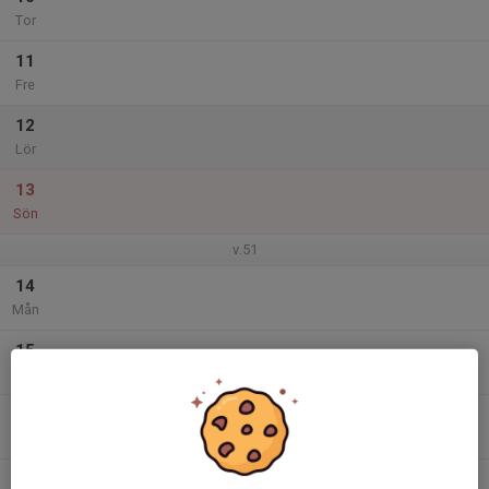
Tor
11
Fre
12
Lör
13
Sön
v.51
14
Mån
15
Tis
16
Ons
17