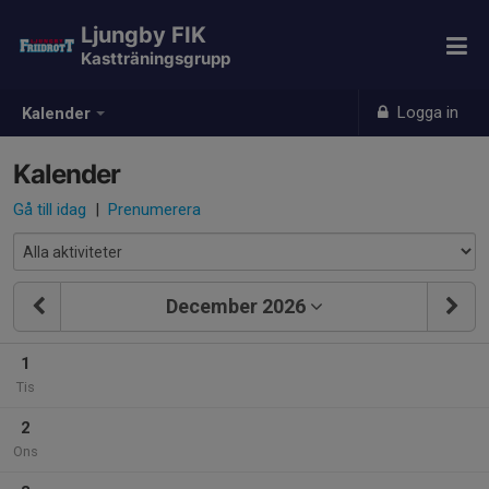
Ljungby FIK
Kastträningsgrupp
Logga in
Kalender
Kalender
Gå till idag
|
Prenumerera
December 2026
1
Tis
2
Ons