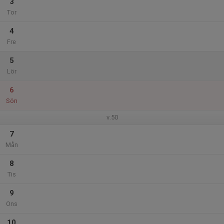
3
Tor
4
Fre
5
Lör
6
Sön
v.50
7
Mån
8
Tis
9
Ons
10