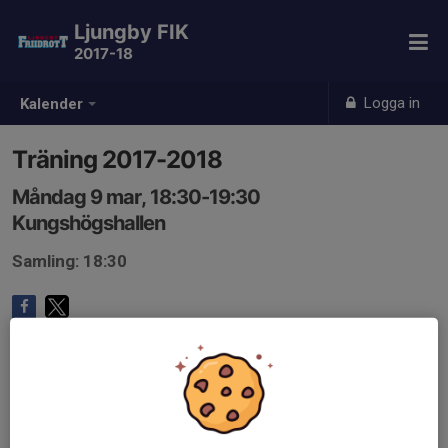
Ljungby FIK
2017-18
Logga in
Kalender
Träning 2017-2018
Måndag 9 mar, 18:30-19:30
Kungshögshallen
Samling: 18:30