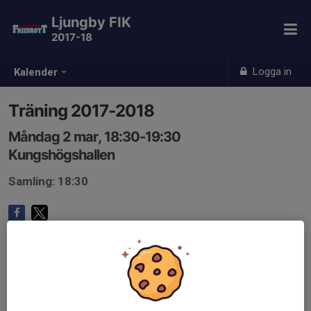
Ljungby FIK
2017-18
Logga in
Kalender
Träning 2017-2018
Måndag 2 mar, 18:30-19:30
Kungshögshallen
Samling: 18:30