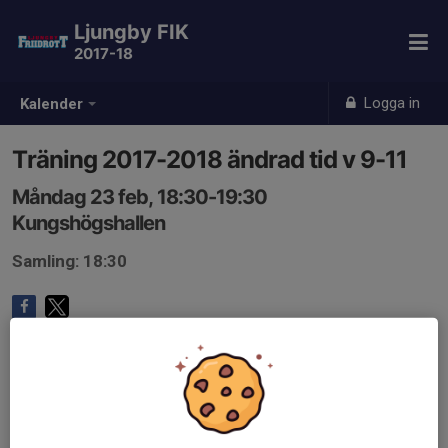
Ljungby FIK
2017-18
Logga in
Kalender
Träning 2017-2018 ändrad tid v 9-11
Måndag 23 feb, 18:30-19:30
Kungshögshallen
Samling: 18:30