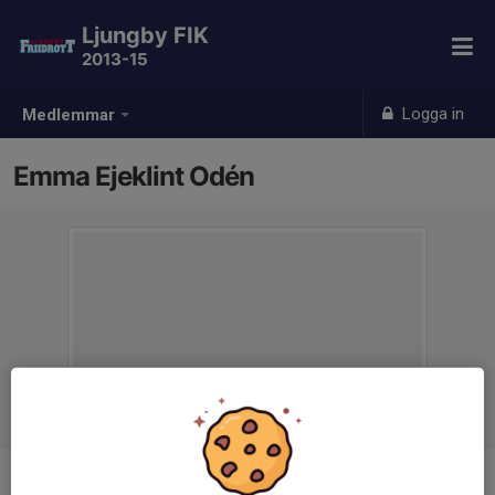
Ljungby FIK
2013-15
Logga in
Medlemmar
Emma Ejeklint Odén
Titel
Assisterande ledare