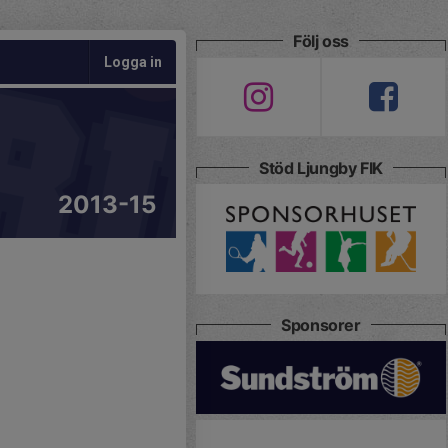
Följ oss
Logga in
Stöd Ljungby FIK
2013-15
Sponsorer