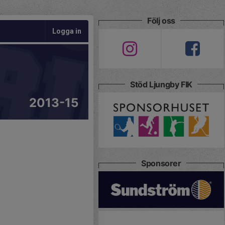
Följ oss
Logga in
Stöd Ljungby FIK
2013-15
Sponsorer