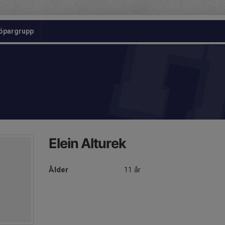
öpargrupp
Elein Alturek
Ålder
11 år