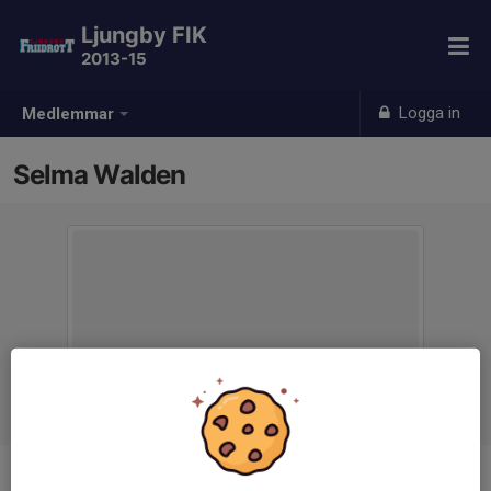
Ljungby FIK
2013-15
Logga in
Medlemmar
Selma Walden
Ålder
11 år