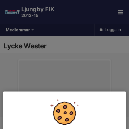
Ljungby FIK
2013-15
Logga in
Medlemmar
Lycke Wester
Ålder
11 år