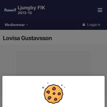
Ljungby FIK
2013-15
Logga in
Medlemmar
Lovisa Gustavsson
Ålder
10 år