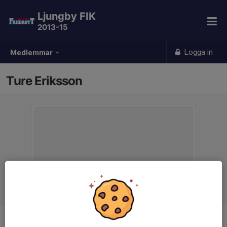
Ljungby FIK
2013-15
Logga in
Medlemmar
Ture Eriksson
Ålder
11 år