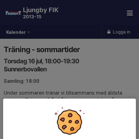
Ljungby FIK
2013-15
Logga in
Kalender
Träning - sommartider
Torsdag 16 jul, 18:00-19:30
Sunnerbovallen
Samling: 18:00
Under sommaren tränar vi tillsammans med äldsta
gruppen. Tränarna från båda grupperna delar på
ansvaret.