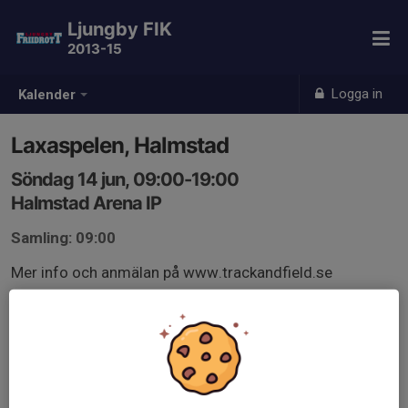
Ljungby FIK
2013-15
Logga in
Kalender
Laxaspelen, Halmstad
Söndag 14 jun, 09:00-19:00
Halmstad Arena IP
Samling: 09:00
Mer info och anmälan på www.trackandfield.se