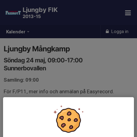
Ljungby FIK
2013-15
Logga in
Kalender
Ljungby Mångkamp
Söndag 24 maj, 09:00-17:00
Sunnerbovallen
Samling: 09:00
För F/P11, mer info och anmälan på Easyrecord.