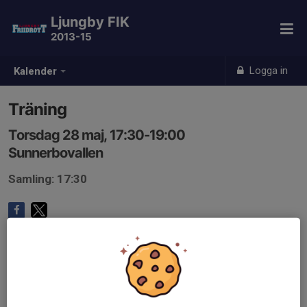
Ljungby FIK
2013-15
Logga in
Kalender
Träning
Torsdag 28 maj, 17:30-19:00
Sunnerbovallen
Samling: 17:30