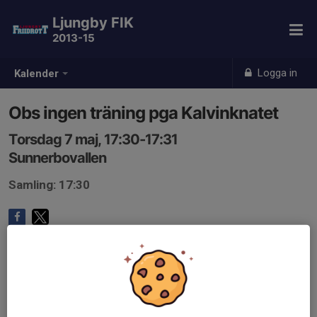
Ljungby FIK
2013-15
Logga in
Kalender
Obs ingen träning pga Kalvinknatet
Torsdag 7 maj, 17:30-17:31
Sunnerbovallen
Samling: 17:30