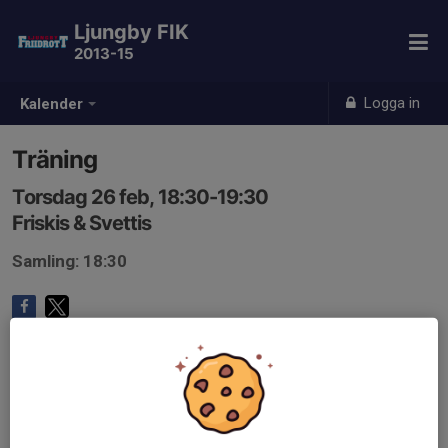
Ljungby FIK
2013-15
Logga in
Kalender
Träning
Torsdag 26 feb, 18:30-19:30
Friskis & Svettis
Samling: 18:30