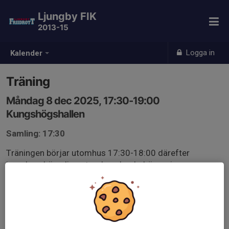
Ljungby FIK
2013-15
Logga in
Kalender
Träning
Måndag 8 dec 2025, 17:30-19:00
Kungshögshallen
Samling: 17:30
Träningen börjar utomhus 17:30-18:00 därefter
inomhus. Lämpliga utomhusskor behövs, ej
vinterkängor. Kläder efter väder. Vid mycket dåligt väder
håller vi till inomhus.