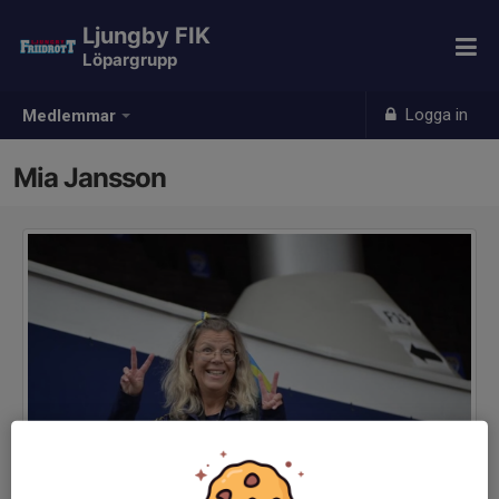
Ljungby FIK
Löpargrupp
Logga in
Medlemmar
Mia Jansson