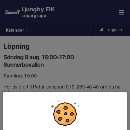
Ljungby FIK
Löpargrupp
Logga in
Kalender
Löpning
Söndag 9 aug, 16:00-17:00
Sunnerbovallen
Samling: 16:00
Hör av dig till Peter Jansson 070-289 40 46 om du har
frågor
Anmälan är öppen för gruppens medlemmar.
Logga in här