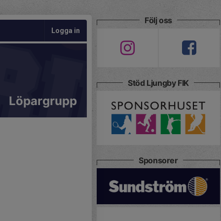
Följ oss
Logga in
Stöd Ljungby FIK
Löpargrupp
Sponsorer