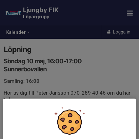
Ljungby FIK
Löpargrupp
Logga in
Kalender
Löpning
Söndag 10 maj, 16:00-17:00
Sunnerbovallen
Samling: 16:00
Hör av dig till Peter Jansson 070-289 40 46 om du har
frågor