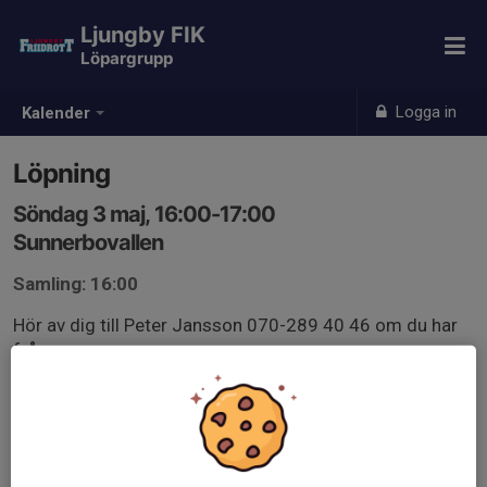
Ljungby FIK
Löpargrupp
Logga in
Kalender
Löpning
Söndag 3 maj, 16:00-17:00
Sunnerbovallen
Samling: 16:00
Hör av dig till Peter Jansson 070-289 40 46 om du har
frågor