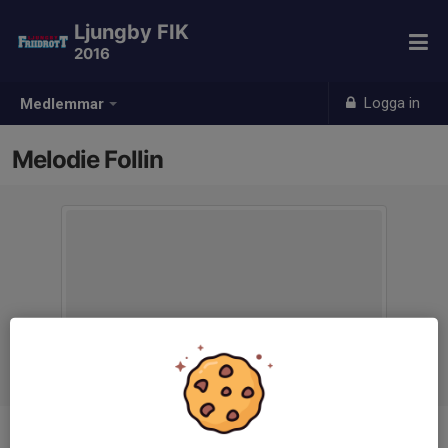
Ljungby FIK
2016
Logga in
Medlemmar
Melodie Follin
Ålder
9 år