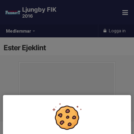
Ljungby FIK
2016
Logga in
Medlemmar
Ester Ejeklint
Ålder
9 år