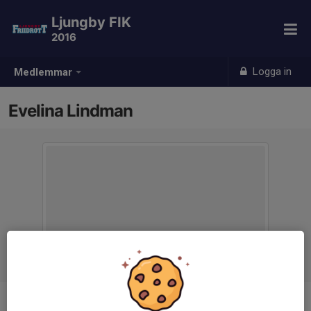
Ljungby FIK
2016
Logga in
Medlemmar
Evelina Lindman
Titel
Tränare