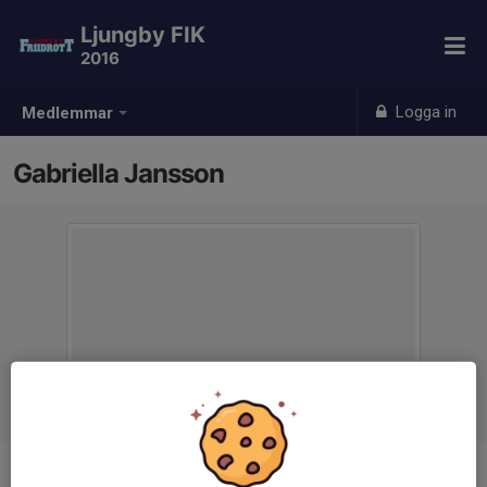
Ljungby FIK
2016
Logga in
Medlemmar
Gabriella Jansson
Titel
Tränare