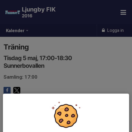
Ljungby FIK
2016
Logga in
Kalender
Träning
Tisdag 5 maj, 17:00-18:30
Sunnerbovallen
Samling: 17:00