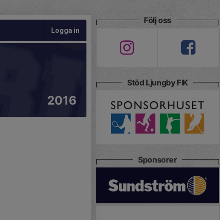
Följ oss
Logga in
Stöd Ljungby FIK
2016
Sponsorer