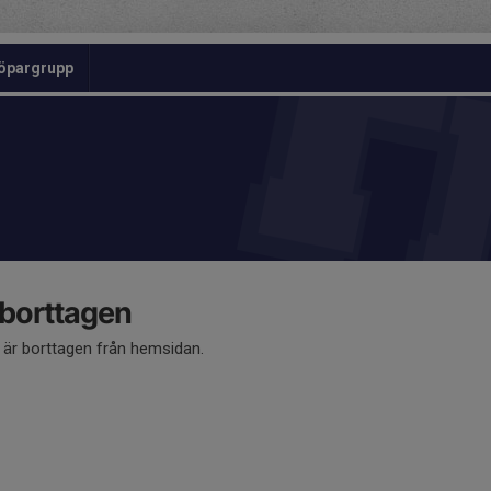
öpargrupp
 borttagen
å är borttagen från hemsidan.