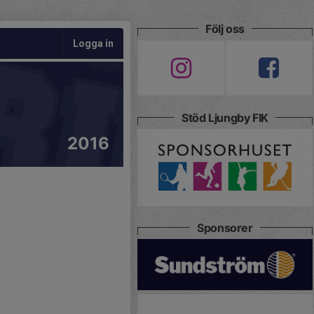
Följ oss
Logga in
Stöd Ljungby FIK
2016
Sponsorer