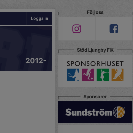
Följ oss
Logga in
Stöd Ljungby FIK
2012-
Sponsorer