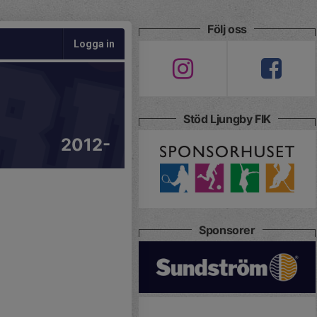
Följ oss
Logga in
Stöd Ljungby FIK
2012-
Sponsorer