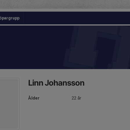
öpargrupp
Linn Johansson
Ålder
22 år