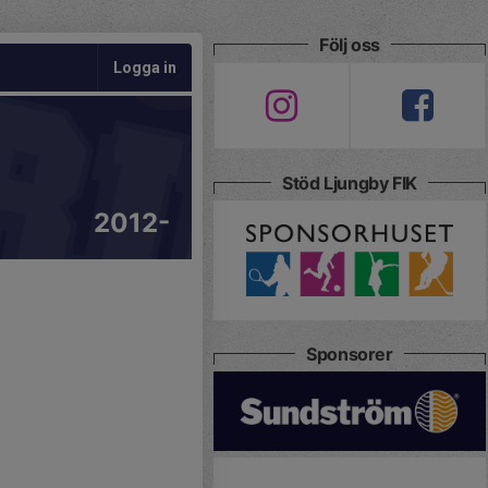
Följ oss
Logga in
Stöd Ljungby FIK
2012-
Sponsorer