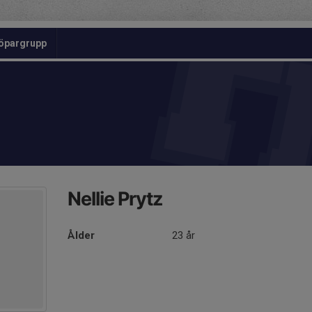
öpargrupp
Nellie Prytz
Ålder
23 år