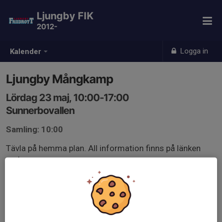
Ljungby FIK
2012-
Logga in
Kalender
Ljungby Mångkamp
Lördag 23 maj, 10:00-17:00
Sunnerbovallen
Samling: 10:00
Tävla på hemma plan. All information finns på länken
nedan
easyrecord.se/info?c=LGbEAA