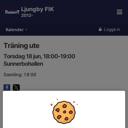
Ljungby FIK
2012-
Logga in
Kalender
Träning ute
Torsdag 18 jun, 18:00-19:00
Sunnerbohallen
Samling: 18:00