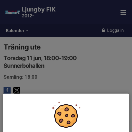
Ljungby FIK
2012-
Logga in
Kalender
Träning ute
Torsdag 11 jun, 18:00-19:00
Sunnerbohallen
Samling: 18:00