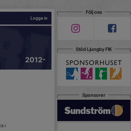
Följ oss
Logga in
Stöd Ljungby FIK
2012-
Sponsorer
a i