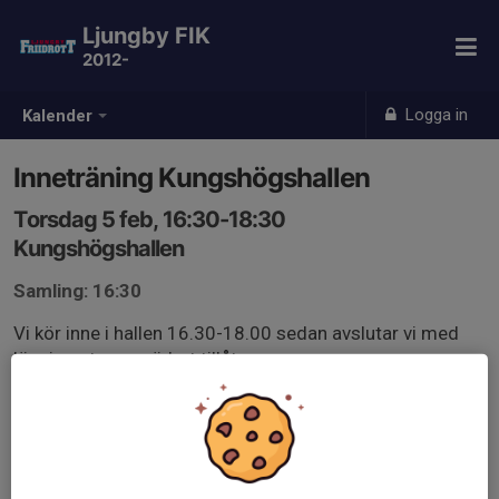
Ljungby FIK
2012-
Logga in
Kalender
Inneträning Kungshögshallen
Torsdag 5 feb, 16:30-18:30
Kungshögshallen
Samling: 16:30
Vi kör inne i hallen 16.30-18.00 sedan avslutar vi med
löpning ute om vädret tillåter