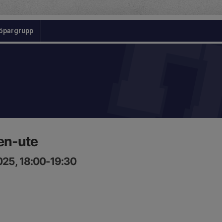
öpargrupp
en-ute
025, 18:00-19:30