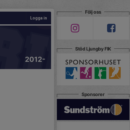
Följ oss
Logga in
Stöd Ljungby FIK
2012-
Sponsorer