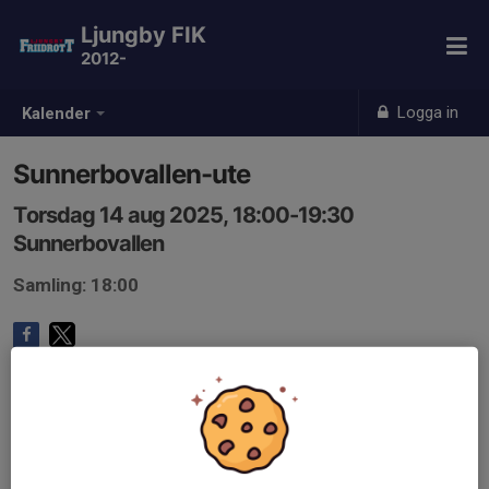
Ljungby FIK
2012-
Logga in
Kalender
Sunnerbovallen-ute
Torsdag 14 aug 2025, 18:00-19:30
Sunnerbovallen
Samling: 18:00