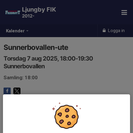
Ljungby FIK
2012-
Logga in
Kalender
Sunnerbovallen-ute
Torsdag 7 aug 2025, 18:00-19:30
Sunnerbovallen
Samling: 18:00