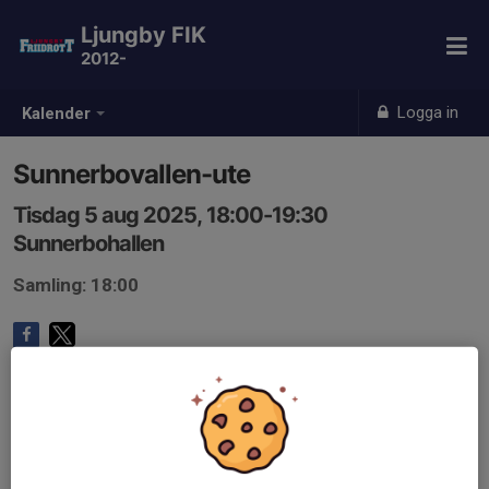
Ljungby FIK
2012-
Logga in
Kalender
Sunnerbovallen-ute
Tisdag 5 aug 2025, 18:00-19:30
Sunnerbohallen
Samling: 18:00