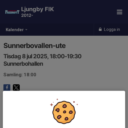
Ljungby FIK
2012-
Logga in
Kalender
Sunnerbovallen-ute
Tisdag 8 jul 2025, 18:00-19:30
Sunnerbohallen
Samling: 18:00