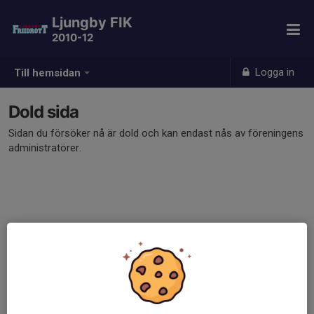
Ljungby FIK
2010-12
Logga in
Till hemsidan
Dold sida
Sidan du försöker nå är dold och kan endast nås av föreningens
administratörer.